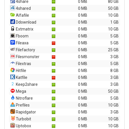
4share
0 MB
80 GB
4shared
0 MB
50 GB
Alfafile
0 MB
10 GB
Ddownload
0 MB
1 GB
Extmatrix
0 MB
10 GB
Fboom
0 MB
5 GB
Fileaxa
0 MB
5 GB
Filefactory
0 MB
25 GB
Filesmonster
0 MB
3 GB
Filextras
0 MB
5 GB
Hitfile
0 MB
8 GB
Katfile
0 MB
3 GB
Keep2share
0 MB
3 GB
Mega
0 MB
50 GB
Nitroflare
0 MB
5 GB
Prefiles
0 MB
10 GB
Rapidgator
0 MB
3 GB
Turbobit
0 MB
10 GB
Uptobox
0 MB
10 GB