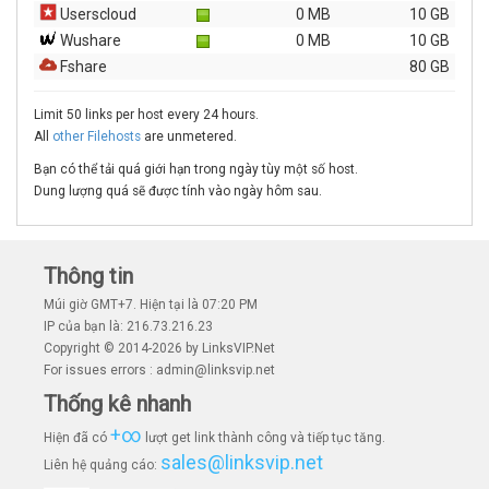
Userscloud
0 MB
10 GB
Wushare
0 MB
10 GB
Fshare
80 GB
Limit 50 links per host every 24 hours.
All
other Filehosts
are unmetered.
Bạn có thể tải quá giới hạn trong ngày tùy một số host.
Dung lượng quá sẽ được tính vào ngày hôm sau.
Thông tin
Múi giờ GMT+7. Hiện tại là 07:20 PM
IP của bạn là: 216.73.216.23
Copyright © 2014-2026 by LinksVIP.Net
For issues errors : admin@linksvip.net
Thống kê nhanh
+∞
Hiện đã có
lượt get link thành công và tiếp tục tăng.
sales@linksvip.net
Liên hệ quảng cáo: