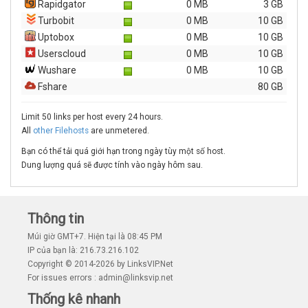
Rapidgator
0 MB
3 GB
Turbobit
0 MB
10 GB
Uptobox
0 MB
10 GB
Userscloud
0 MB
10 GB
Wushare
0 MB
10 GB
Fshare
80 GB
Limit 50 links per host every 24 hours.
All
other Filehosts
are unmetered.
Bạn có thể tải quá giới hạn trong ngày tùy một số host.
Dung lượng quá sẽ được tính vào ngày hôm sau.
Thông tin
Múi giờ GMT+7. Hiện tại là 08:45 PM
IP của bạn là: 216.73.216.102
Copyright © 2014-2026 by LinksVIP.Net
For issues errors : admin@linksvip.net
Thống kê nhanh