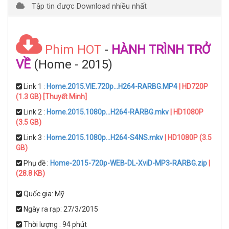
Tập tin được Download nhiều nhất
Phim HOT
-
HÀNH TRÌNH TRỞ
VỀ
(Home - 2015)
Link 1 :
Home.2015.VIE.720p...H264-RARBG.MP4
| HD720P
(1.3 GB) [Thuyết Minh]
Link 2 :
Home.2015.1080p...H264-RARBG.mkv
| HD1080P
(3.5 GB)
Link 3 :
Home.2015.1080p...H264-S4NS.mkv
| HD1080P (3.5
GB)
Phụ đề :
Home-2015-720p-WEB-DL-XviD-MP3-RARBG.zip
|
(28.8 KB)
Quốc gia: Mỹ
Ngày ra rạp: 27/3/2015
Thời lượng : 94 phút