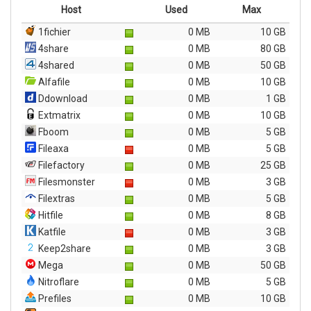
Host
Used
Max
1fichier
0 MB
10 GB
4share
0 MB
80 GB
4shared
0 MB
50 GB
Alfafile
0 MB
10 GB
Ddownload
0 MB
1 GB
Extmatrix
0 MB
10 GB
Fboom
0 MB
5 GB
Fileaxa
0 MB
5 GB
Filefactory
0 MB
25 GB
Filesmonster
0 MB
3 GB
Filextras
0 MB
5 GB
Hitfile
0 MB
8 GB
Katfile
0 MB
3 GB
Keep2share
0 MB
3 GB
Mega
0 MB
50 GB
Nitroflare
0 MB
5 GB
Prefiles
0 MB
10 GB